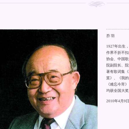
乔 羽
1927年出
作界不折不扣
协会、中国歌
院副院长、院
著有歌词集《
桨》、《我的
《难忘今宵》
均获全国大奖
2010年4