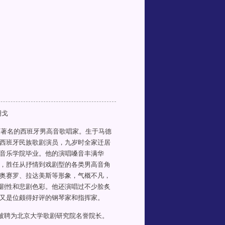
明戈
生，著名的西班牙男高音歌唱家。生于马德
西班牙民族歌剧演员，九岁时全家迁居
音乐学院毕业。他的演唱嗓音丰满华
，胜任从抒情到戏剧型的各类男高音角
奥赛罗、拉达美斯等形象，气概不凡，
剧性和悲剧色彩。他还演唱过不少脍炙
又是位颇得好评的钢琴家和指挥家。
月，被聘为北京大学歌剧研究院名誉院长。