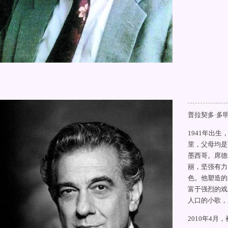
普拉契多·多
1941年出
里，父母均是
墨西哥。席德
丽，坚强有力
色。他塑造的
富于强烈的戏
人口的小歌，
2010年4