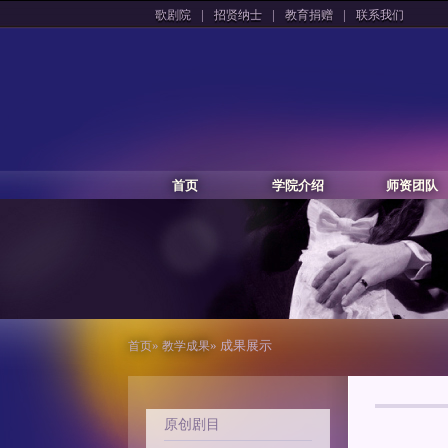
|
|
|
歌剧院
招贤纳士
教育捐赠
联系我们
首页
学院介绍
师资团队
»
» 成果展示
首页
教学成果
原创剧目