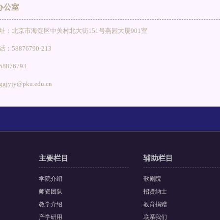
办公室
址：北京市海淀区中关村北大街151号燕园大厦901室
：58876790-213
8876793
jyjy@pku.edu.cn
主要栏目
辅助栏目
学院介绍
歌剧院
师资团队
招贤纳士
教学介绍
教育捐赠
产学研用
联系我们