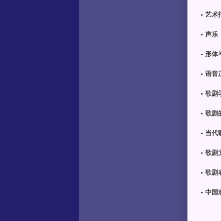
•
艺术
•
声乐
•
形体
•
语音
•
歌剧
•
歌剧
•
当代
•
歌剧
•
歌剧
•
中国