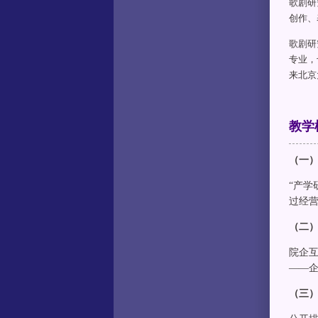
歌剧研
创作、
歌剧研
专业，
来北京
教学
（一）
“产
过经
（二
院企
——
（三