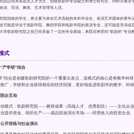
究院以培养高层次人才为主，招收歌剧学专业硕士和博士研究生，同时开展非
表演、导演、舞美、艺术管理等人员。
究院招收的学生，将主要为来自艺术高校的本科毕业生、表演艺术团体的青年
也可能是毕业于戏剧学院、舞蹈学院和电影学院的表演专业，还可能是导演或
大学歌剧研究院之前已经具备了一定的专业基础，来院后将受到“歌剧的”专业
模式
“产学研”结合
学研”结合是创建歌剧研究院的一个重要出发点，该模式的核心是将教学科
营推广，学校和企业获得相应的经济回报，更好地促进歌剧学的教学、科
）院企互动
互动模式：歌剧研究院——教研成果（高端人才、优秀剧目）——文化企
企业提供资金、组织生产——成品投放演出市场——经营收入由投资企业
）公开排练与社会演出