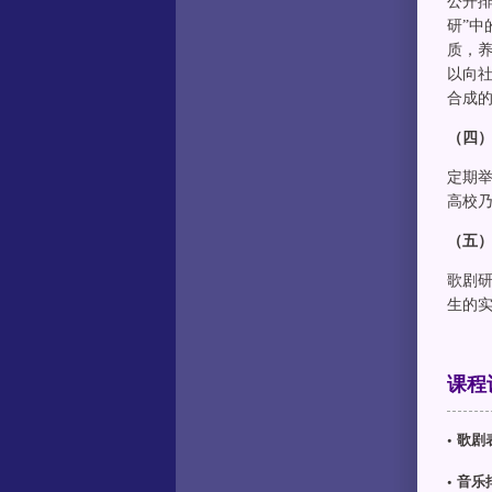
公开
研”
质，
以向
合成
（四
定期
高校
（五
歌剧
生的
课程
•
歌剧
•
音乐