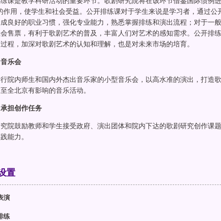
排练课是教学科研活动的重要环节。歌剧研究院将在该环节借鉴国际惯例进
中的作用，使学生和社会受益。公开排练课对于学生来说是学习者，通过公
养成良好的职业习惯，强化专业能力，熟悉掌握排练和演出流程；对于一
社会售票，有利于歌剧艺术的普及，丰富人们对艺术的感知需求。公开排
的过程，加深对歌剧艺术的认知和理解，也是对未来市场的培育。
）音乐会
举行院内师生和国内外杰出音乐家的小型音乐会，以高水准的演出，打造
乃至全北京有影响的音乐活动。
）承担创作任务
研究院鼓励教师和学生接受政府、演出团体和院内下达的歌剧研究创作课
实践能力。
设置
表演
排练