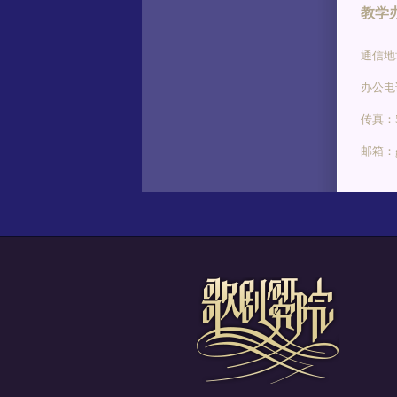
教学
通信地
办公电话
传真：5
邮箱：gg