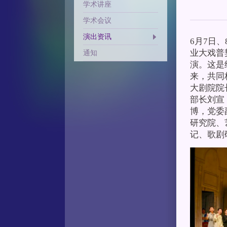
学术讲座
学术会议
演出资讯
6月7日
业大戏普
通知
演。这是
来，共同
大剧院院
部长刘宣
博，党委
研究院、
记、歌剧