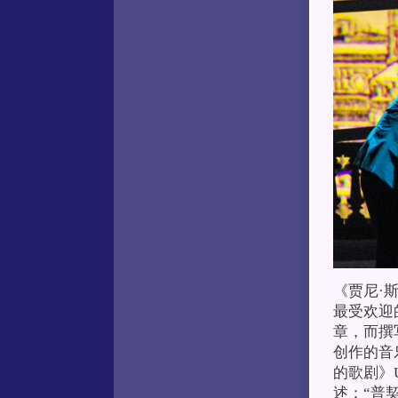
《贾尼·
最受欢迎
章，而撰
创作的音
的歌剧》Uec
述：“普