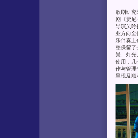
歌剧研究
剧《贾尼
导演吴吟
业方向全
乐伴奏上
整保留了
景、灯光
使用，几
作与管理
呈现及顺