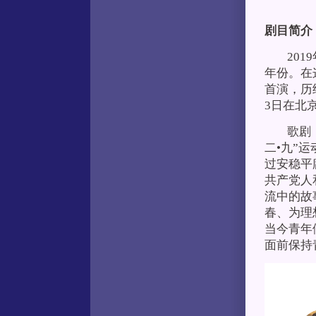
剧目简介
2019
年份。在
首演，历
3日在北
歌剧《青
二•九”
过安稳平
共产党人
流中的故
春、为理
当今青年
面前保持