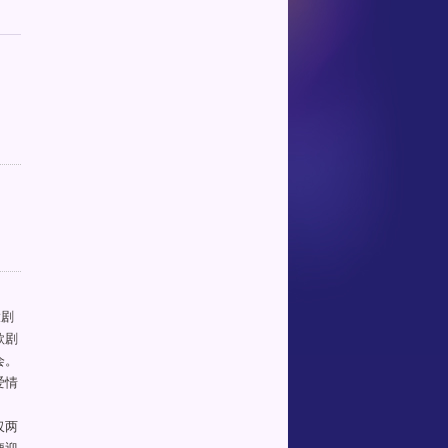
大剧
歌剧
会。
爱情
仅两