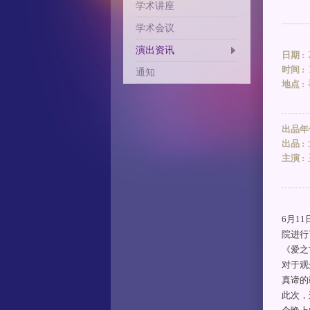
学术讲座
学术会议
演出资讯
日期 :
时间 :
通知
地点 :
出品年份
出品 :
主演 :
6月1
院进行
《爱之
对于观
真谛的
此次，