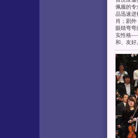
佩服的专
品迅速进
肖；剧外
眼睛弯弯
实性格—
和、友好