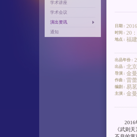
学术讲座
学术会议
演出资讯
201
日期 :
通知
20：
时间 :
福
地点 :
2
出品年份 :
北
出品 :
金
导演 :
雷
作曲 :
易
编剧 :
金
主演 :
2016
《武则天
不息的掌