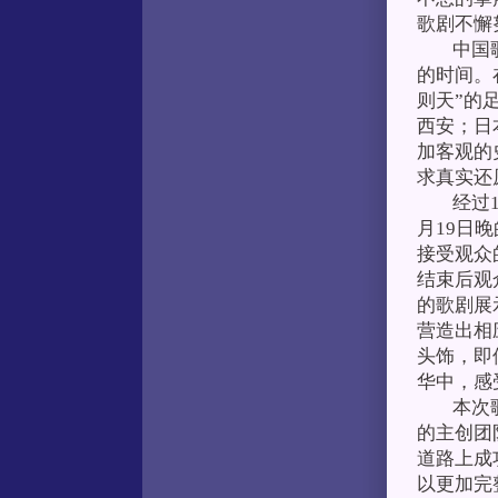
歌剧不懈
中国歌剧
的时间。
则天”的
西安；日
加客观的
求真实还
经过15
月19日
接受观众
结束后观
的歌剧展
营造出相
头饰，即
华中，感
本次歌剧
的主创团
道路上成
以更加完