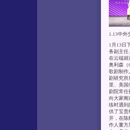
1.13中
1月13
务副主任、
在云端就
奥利森（C
歌剧制作人
剧研究所
里、美国倪
剧院常任指
向大家阐
练时遇到
供了宝贵
开，在陈
作人董方思