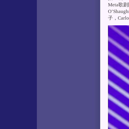
Meta歌
O’Shaug
子，Car