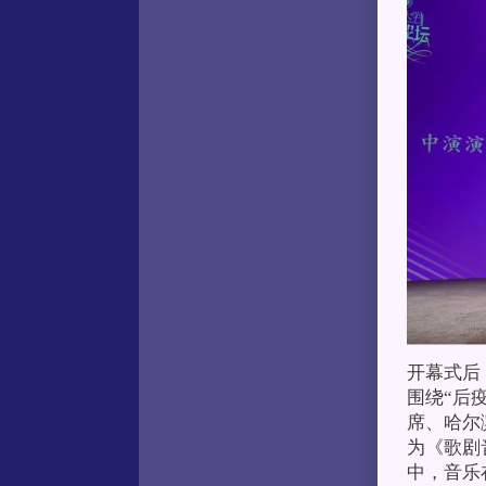
开幕式后
围绕“后
席、哈尔
为《歌剧
中，音乐