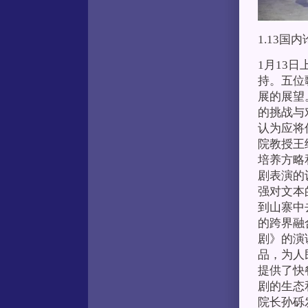
1.13国
1月13
持。五位
展的展望
的挑战与
认为应将
院教授王
培养方略
剧表演的
强对文本
到山寨中
的跨界融
剧》的演
品，为人
提供了快
剧的生态
院长孙砾