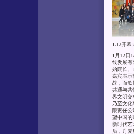
1.12开
1月12
线发展有
始院长、
嘉宾表示
战，而歌
共通与共
界文明交
乃至文化
限责任公
望中国的
新时代艺
后，丹麦皇