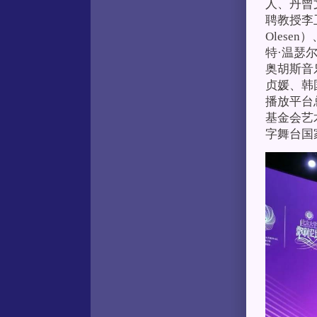
人、丹曾
聘教授李
Oles
特·温瑟尔
奥胡斯音
贞媛、韩国
播放平台总
基金会艺术
字舞台国