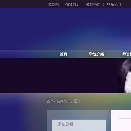
|
|
|
歌剧院
招贤纳士
教育捐赠
联系我们
首页
学院介绍
师资
»
» 通知
首页
新闻资讯
原创剧目