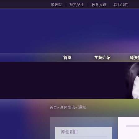
|
|
|
歌剧院
招贤纳士
教育捐赠
联系我们
首页
学院介绍
师资
»
» 通知
首页
新闻资讯
原创剧目