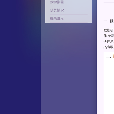
教学剧目
获奖情况
成果展示
一、院
歌剧研
作与管
研体系
杰出歌