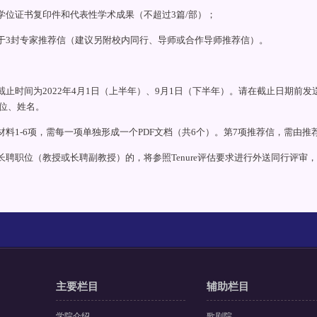
历学位证书复印件和代表性学术成果（不超过3篇/部）；
少于3封专家推荐信（建议另附校内同行、导师或合作导师推荐信）。
请截止时间为2022年4月1日（上半年）、9月1日（下半年）。请在截止日期前发送到zj
位、姓名。
述材料1-6项，需每一项单独形成一个PDF文档（共6个）。第7项推荐信，需由
请长聘职位（教授或长聘副教授）的，将参照Tenure评估要求进行外送同行评
主要栏目
辅助栏目
学院介绍
歌剧院