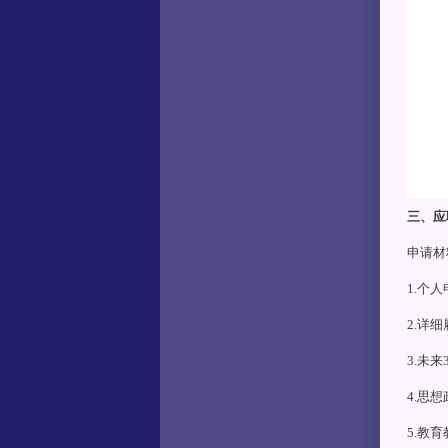
三、应
申请材
1.个
2.详
3.未
4.思
5.教