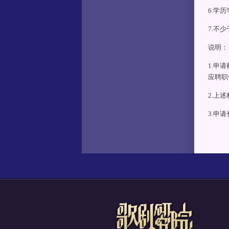
6.学
7.不
说明：
1.申
应聘职
2.上
3.申