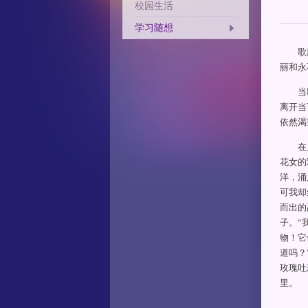
校园生活
学习随想
歌剧
丽和永
当歌
离开当
依然渴
在月
花女的
洋，涌
可我却
而出的
子。“
物！它
道吗？
玫瑰吐
里。