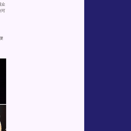
观众
剧可
便