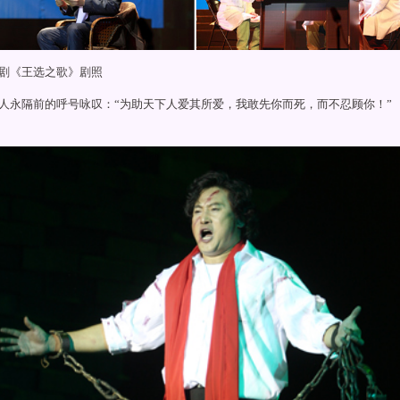
《王选之歌》剧照
隔前的呼号咏叹：“为助天下人爱其所爱，我敢先你而死，而不忍顾你！”