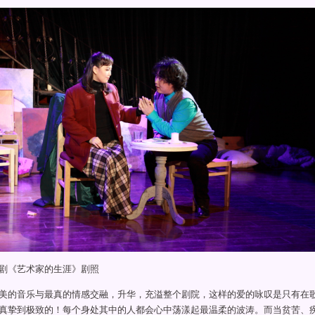
《艺术家的生涯》剧照
的音乐与最真的情感交融，升华，充溢整个剧院，这样的爱的咏叹是只有在
真挚到极致的！每个身处其中的人都会心中荡漾起最温柔的波涛。而当贫苦、