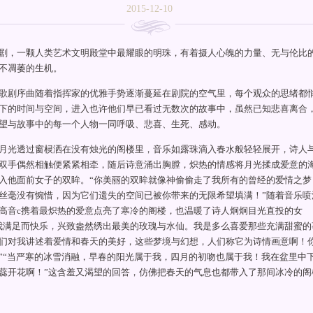
2015-12-10
，一颗人类艺术文明殿堂中最耀眼的明珠，有着摄人心魄的力量、无与伦比
不凋萎的生机。
剧序曲随着指挥家的优雅手势逐渐蔓延在剧院的空气里，每个观众的思绪都
下的时间与空间，进入也许他们早已看过无数次的故事中，虽然已知悲喜离合
望与故事中的每一个人物一同呼吸、悲喜、生死、感动。
光透过窗棂洒在没有烛光的阁楼里，音乐如露珠滴入春水般轻轻展开，诗人
双手偶然相触便紧紧相牵，随后诗意涌出胸膛，炽热的情感将月光揉成爱意的
入他面前女子的双眸。“你美丽的双眸就像神偷偷走了我所有的曾经的爱情之梦
丝毫没有惋惜，因为它们遗失的空间已被你带来的无限希望填满！”随着音乐喷
高音c携着最炽热的爱意点亮了寒冷的阁楼，也温暖了诗人炯炯目光直投的女
我满足而快乐，兴致盎然绣出最美的玫瑰与水仙。我是多么喜爱那些充满甜蜜的
们对我讲述着爱情和春天的美好，这些梦境与幻想，人们称它为诗情画意啊！
”“当严寒的冰雪消融，早春的阳光属于我，四月的初吻也属于我！我在盆里中
蕊开花啊！”这含羞又渴望的回答，仿佛把春天的气息也都带入了那间冰冷的阁