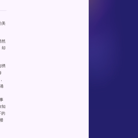
的美
悄然
，却
与绣
海
，
涌
事
你知
下的
楼