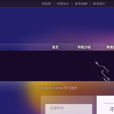
|
|
|
歌剧院
招贤纳士
教育捐赠
联系我们
首页
学院介绍
师资
»
» 学习随想
首页
学生园地
历届学生