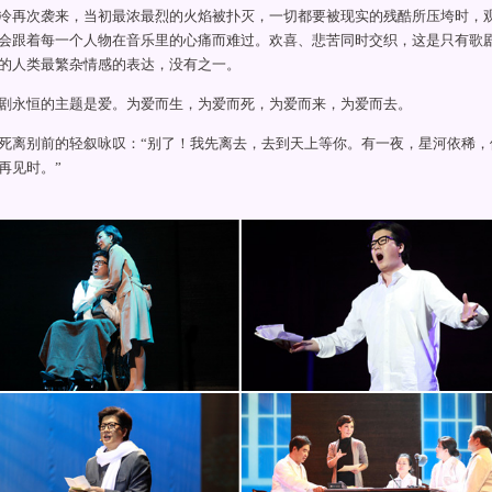
冷再次袭来，当初最浓最烈的火焰被扑灭，一切都要被现实的残酷所压垮时，
会跟着每一个人物在音乐里的心痛而难过。欢喜、悲苦同时交织，这是只有歌
的人类最繁杂情感的表达，没有之一。
永恒的主题是爱。为爱而生，为爱而死，为爱而来，为爱而去。
别前的轻叙咏叹：“别了！我先离去，去到天上等你。有一夜，星河依稀，
再见时。”