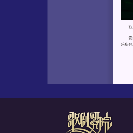
歌剧
爱的
乐所包