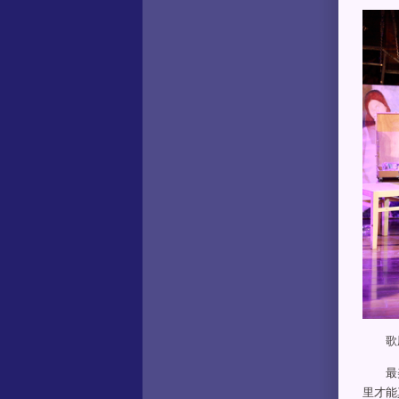
歌剧
最美
里才能