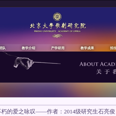
团队
教学介绍
产学研用
教学成果
招
不朽的爱之咏叹——作者：2014级研究生石亮俊