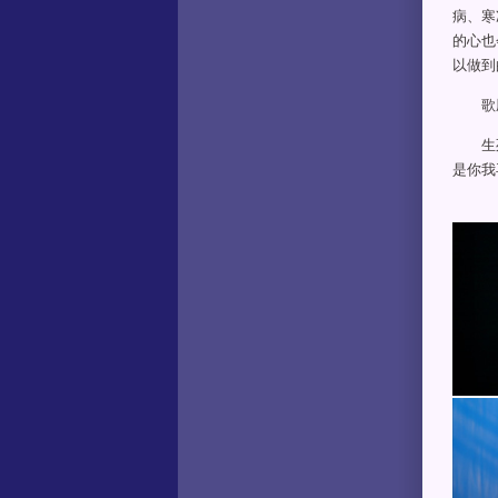
病、寒
的心也
以做到
歌剧
生死离
是你我