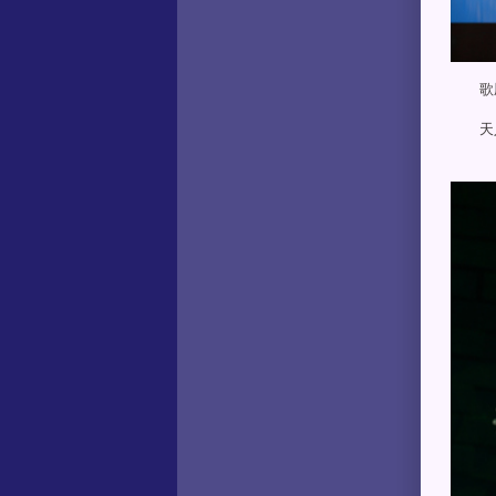
歌剧
天人永