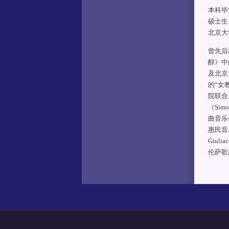
本科毕
硕士生
北京大
曾先后
醇》中
及北京
的“女
院联合
（Si
曲音乐
惠民音
Giul
伦萨歌剧