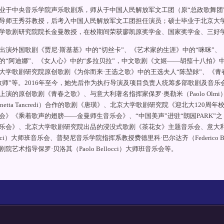
业于中央音乐学院声乐歌剧系，师从于中国人民解放军文工团（原“总政歌舞团
导师王秀芬教授，后考入中国人民解放军文工团担任演员；硕士毕业于北京大
学歌剧研究院院长金曼教授，在校期间荣获廖凯原奖学金、国家奖学金、三好
出演外国歌剧《贾尼·斯基基》中的“切丝卡”、《艺术家的生涯》中的“咪咪”、
的“阿迪娜”、《女人心》中的“多拉贝拉”，中文歌剧《文姬——胡笳十八拍》中
大学歌剧研究院原创歌剧《为你而来·王选之歌》中的王选夫人“陈堃銶”、《青春
教师”等。2016年至今，她先后作为执行导演及项目负责人统筹多部歌剧及音
上演的原创歌剧《青春之歌》、与意大利著名指挥家保罗·奥勒米（Paolo Olm
monetta Tancredi）合作的歌剧《唐璜》、北京大学歌剧研究院《迎北大12
会》《乘着歌声的翅膀——金曼师生音乐会》、“中国美声”进驻“朗园PARK
乐会》、北京大学歌剧研究院出品的浸没式歌剧《茶花女》主题音乐会、意大利著
iacci）大师班音乐会、普契尼音乐学院指挥系教授费德里科·巴尔达齐（Federico Ba
院艺术指导保罗·贝洛其（Paolo Bellocci）大师班音乐会等。