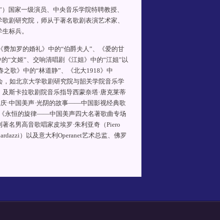
”）国家一级演员、中央音乐学院特聘教授、
学歌剧研究院，师从于著名歌剧表演艺术家、
学生标兵。
《费加罗的婚礼》中的“伯爵夫人”、《爱的甘
的“文姬”、交响清唱剧《江姐》中的“江姐”以
之歌》中的“林道静”、《北大1918》中
乐会，如北京大学歌剧研究院与韶关学院音乐学
i）及斯卡拉歌剧院音乐指导西蒙奈塔·唐克莱蒂
0周年校庆·中国美声·光阴的故事——中国影视经典歌
”之《永恒的旋律——中国美声四大名著歌曲专场
名男高音歌唱家皮埃罗·朱利亚奇（Piero
rdazzi）以及意大利Operanet艺术总监、佛罗