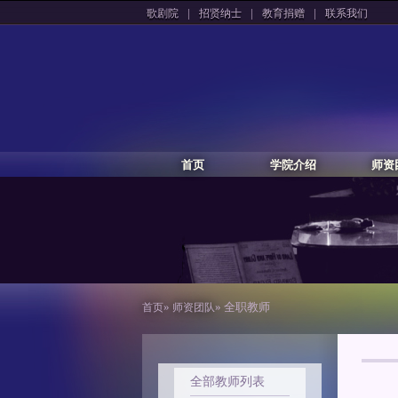
|
|
|
歌剧院
招贤纳士
教育捐赠
联系我们
首页
学院介绍
师资
»
» 全职教师
首页
师资团队
全部教师列表