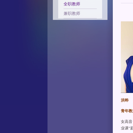
全职教师
兼职教师
洪晔
青年教
女高音
业课“