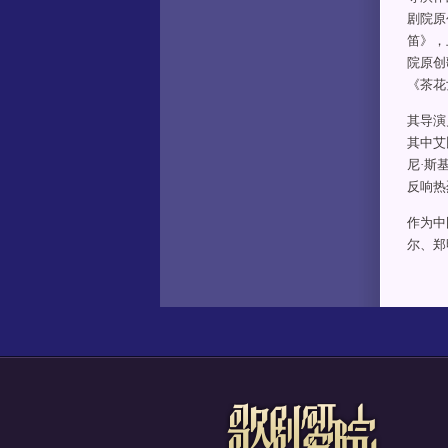
剧院原
笛》，
院原创
《茶花
其导演
其中艾
尼·斯
反响热
作为中
尔、郑