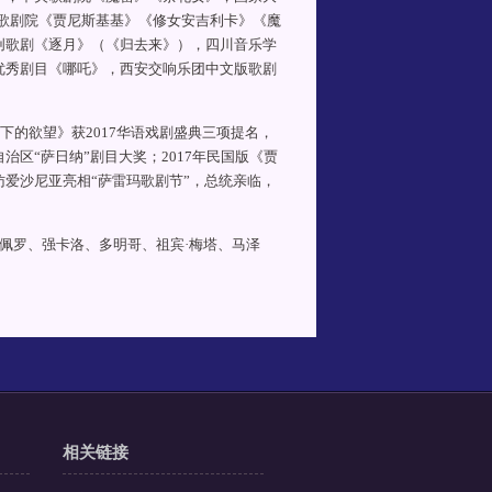
歌剧院《贾尼斯基基》《修女安吉利卡》《魔
创歌剧《逐月》（《归去来》），四川音乐学
优秀剧目《哪吒》，西安交响乐团中文版歌剧
树下的欲望》获2017华语戏剧盛典三项提名，
区“萨日纳”剧目大奖；2017年民国版《贾
访爱沙尼亚亮相“萨雷玛歌剧节”，总统亲临，
佩罗、强卡洛、多明哥、祖宾·梅塔、马泽
相关链接