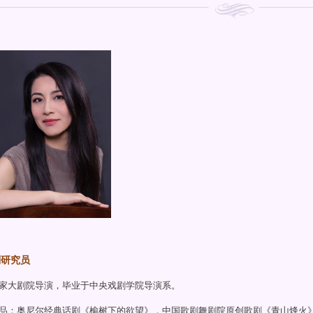
副研究员
家大剧院导演，毕业于中央戏剧学院导演系。
品：奥尼尔经典话剧《榆树下的欲望》，中国歌剧舞剧院原创歌剧《青山烽火