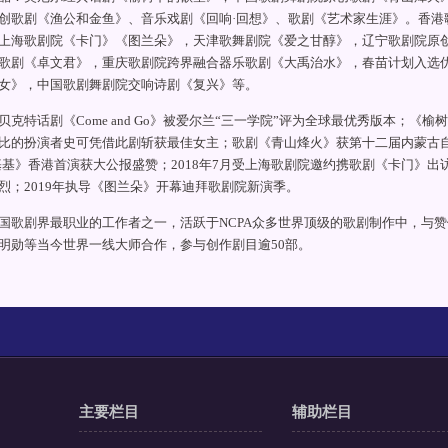
创歌剧《渔公和金鱼》、音乐戏剧《回响·回想》、歌剧《艺术家生涯》。香港
上海歌剧院《卡门》《图兰朵》，天津歌舞剧院《爱之甘醇》，辽宁歌剧院原
歌剧《卓文君》，重庆歌剧院跨界融合器乐歌剧《大禹治水》，春苗计划入选
女》，中国歌剧舞剧院交响诗剧《复兴》等。
贝克特话剧《Come and Go》被爱尔兰“三一学院”评为全球最优秀版本；《榆
比的扮演者史可凭借此剧斩获最佳女主；歌剧《青山烽火》获第十二届内蒙古自治
基基》香港首演获大公报盛赞；2018年7月受上海歌剧院邀约携歌剧《卡门》出
烈；2019年执导《图兰朵》开幕迪拜歌剧院新演季。
国歌剧界最职业的工作者之一，活跃于NCPA众多世界顶级的歌剧制作中，与赞
明勋等当今世界一线大师合作，参与创作剧目逾50部。
主要栏目
辅助栏目