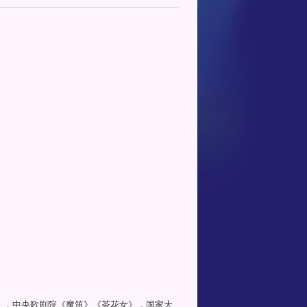
》，中央歌剧院《魔笛》《茶花女》，国家大