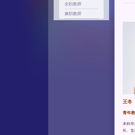
全职教师
兼职教师
王冬
青年
本科毕
长、女