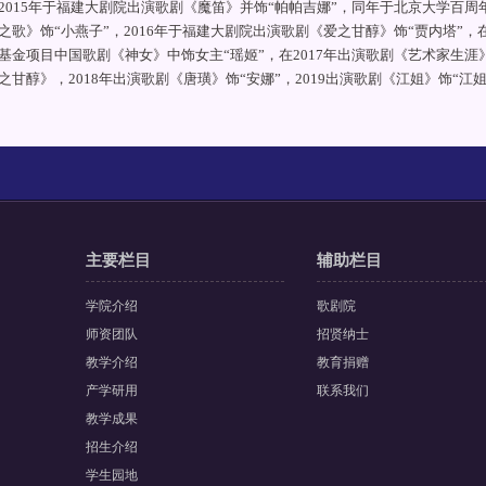
2015年于福建大剧院出演歌剧《魔笛》并饰“帕帕吉娜”，同年于北京大学百
之歌》饰“小燕子”，2016年于福建大剧院出演歌剧《爱之甘醇》饰“贾内塔”
基金项目中国歌剧《神女》中饰女主“瑶姬”，在2017年出演歌剧《艺术家生涯
之甘醇》，2018年出演歌剧《唐璜》饰“安娜”，2019出演歌剧《江姐》饰“江姐
主要栏目
辅助栏目
学院介绍
歌剧院
师资团队
招贤纳士
教学介绍
教育捐赠
产学研用
联系我们
教学成果
招生介绍
学生园地