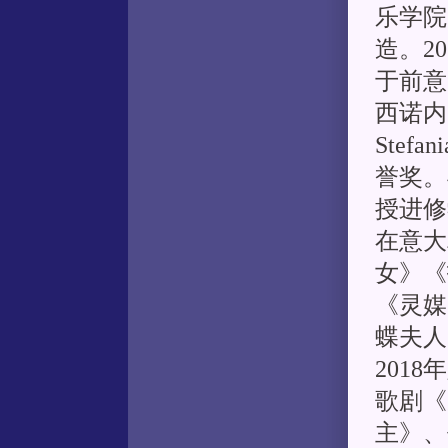
乐学院
造。2
于前意大
西诺内
Stef
誉奖。
授进修
在意大
女》《
《灵媒
蝶夫人
201
歌剧《
主》、