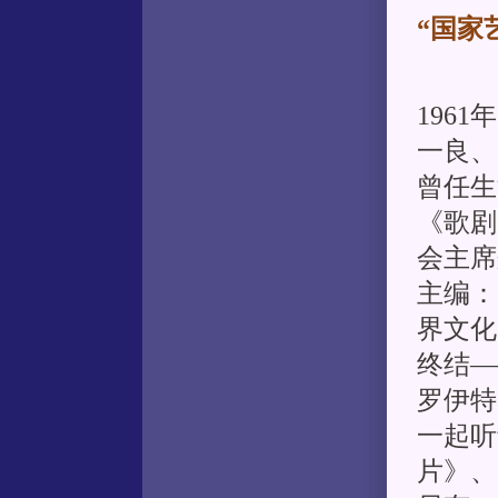
“国家
196
一良、
曾任生
《歌剧
会主席
主编：
界文化
终结—
罗伊特
一起听
片》、