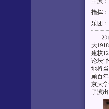
主演：
指挥：
乐团：
201
大19
建校1
论坛”
地将当
顾百年
京大学
了演出