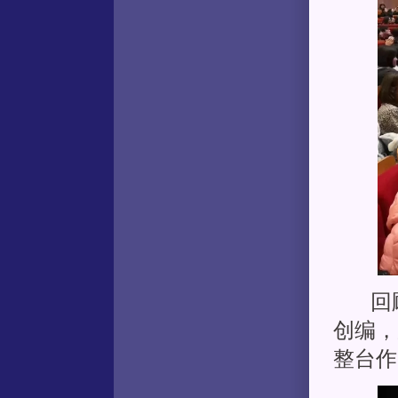
回顾《
创编，
整台作