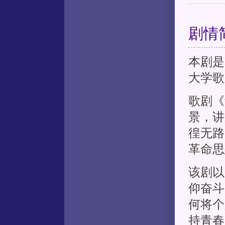
剧情
本剧是
大学歌
歌剧《
景，讲
徨无路
革命思
该剧以
仰奋斗
何将个
持青春