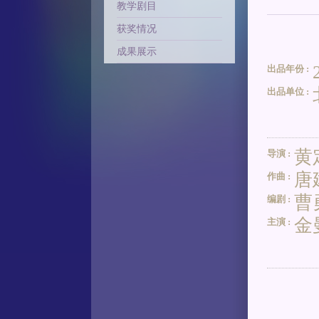
教学剧目
获奖情况
成果展示
出品年份 :
出品单位 :
黄
导演 :
唐
作曲 :
曹
编剧 :
金
主演 :