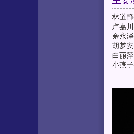
主要
林道静
卢嘉川
余永泽
胡梦安
白丽萍
小燕子