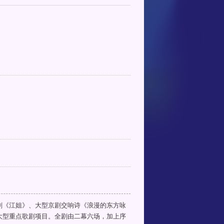
剧《江姐》、大型京剧交响诗《浪漫的东方咏
大型重点歌剧项目。全剧由二幕六场，加上序