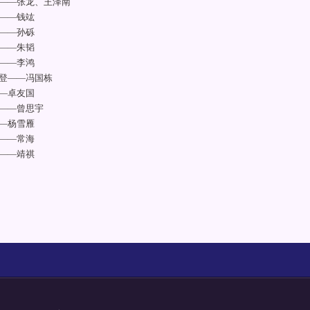
——张龙、王泽南
——钱竑
——孙砾
——朱韬
——李鸿
登——冯国栋
—卓友国
——曾思宇
—杨雪雁
——常海
——靖祺