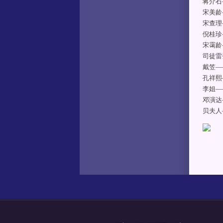
蒋介石
宋美龄
宋查理
倪桂珍
宋霭龄
司徒雷
戴笠—
孔祥熙
李姐—
邓演达
贝夫人