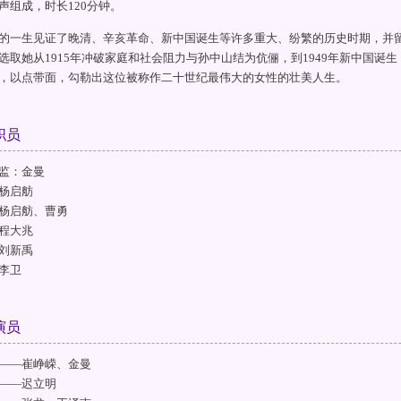
声组成，时长120分钟。
的一生见证了晚清、辛亥革命、新中国诞生等许多重大、纷繁的历史时期，并
选取她从1915年冲破家庭和社会阻力与孙中山结为伉俪，到1949年新中国诞
，以点带面，勾勒出这位被称作二十世纪最伟大的女性的壮美人生。
职员
监：金曼
杨启舫
杨启舫、曹勇
程大兆
刘新禹
李卫
演员
——崔峥嵘、金曼
——迟立明