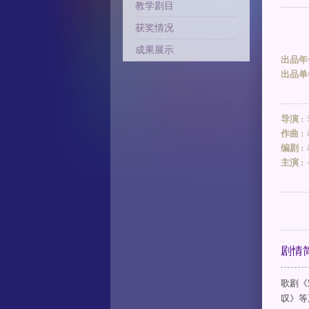
教学剧目
获奖情况
成果展示
出品年份
出品单位
导演 :
作曲 :
编剧 :
主演 :
剧情
歌剧《
叹》等