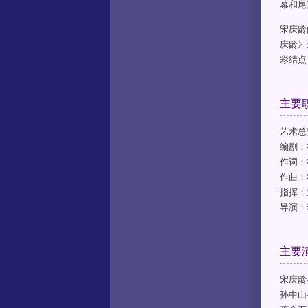
幕和尾
宋庆龄
庆龄》
彩结点
主要
艺术总
编剧：
作词：
作曲：
指挥：
导演：
主要
宋庆龄
孙中山