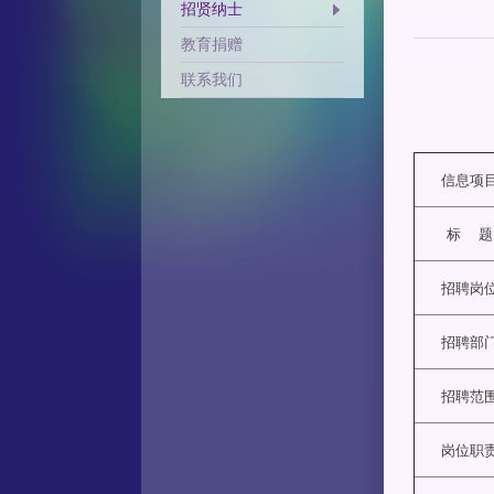
招贤纳士
教育捐赠
联系我们
信息项
标 题
招聘岗
招聘部
招聘范
岗位职